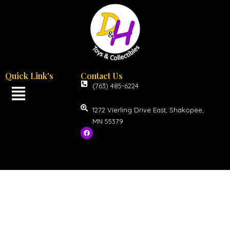
Quick Link's
Contact Us
(763) 485-6224
1272 Vierling Drive East, Shakopee,
MN 55379