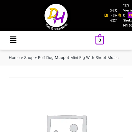
1272
(763)
Vierl
485-
Drive
6224
Shak
MN 5
0
Home
»
Shop
»
Rolf Dog Muppet Mini Fig With Sheet Music