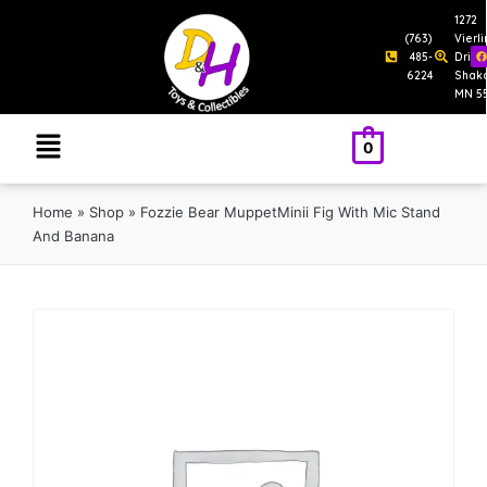
1272
(763)
Vierl
485-
Drive
6224
Shak
MN 5
0
Home
»
Shop
»
Fozzie Bear MuppetMinii Fig With Mic Stand
And Banana